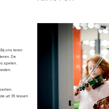
Bij ons leren
deren. De
es sp
elen.
gheden.
ncerten
e uit 35 lessen