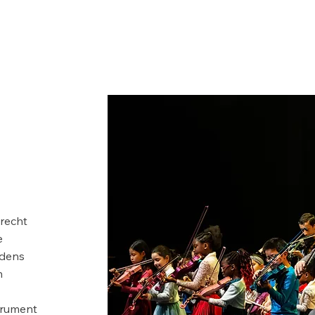
 recht
e
edens
n
strument