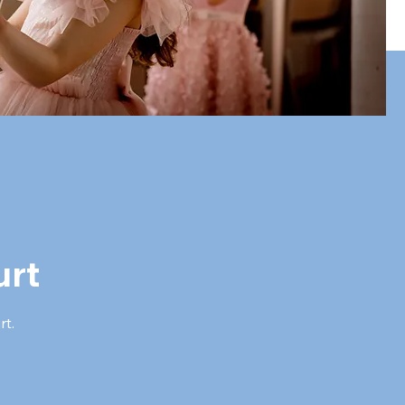
urt
rt.