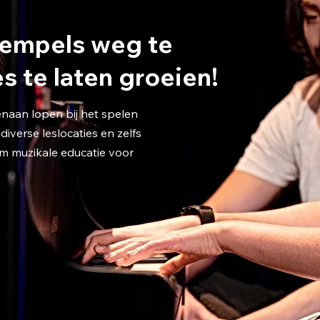
rempels weg te
 te laten groeien!
naan lopen bij het spelen
iverse leslocaties en zelfs
om muzikale educatie voor