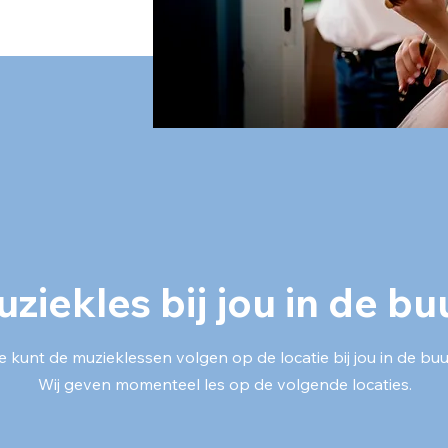
ziekles bij jou in de bu
e kunt de muzieklessen volgen op de locatie bij jou in de buu
Wij geven momenteel les op de volgende locaties.