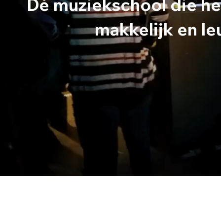
Dé muziekschool die he
makkelijk en le