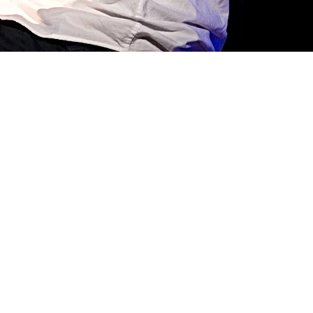
Locatie
De muzieklessen worden op 2
verschillende locaties in Den Haag
gegeven.