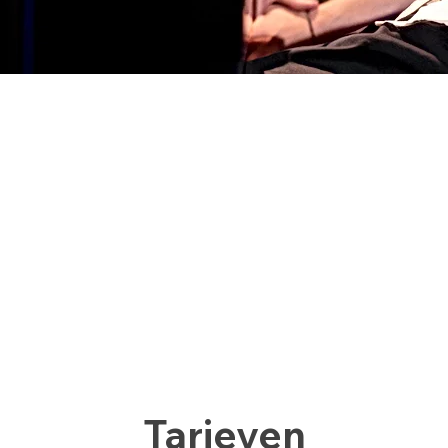
Lesgeld
Wij bieden een zo laag mogelijke prijs aan
voor onze leerlingen.
Ooievaarspashouders tussen de 4-18 jaar
krijgen onze muzieklessen vergoed door
bureau Ooievaarspas.
Tarieven